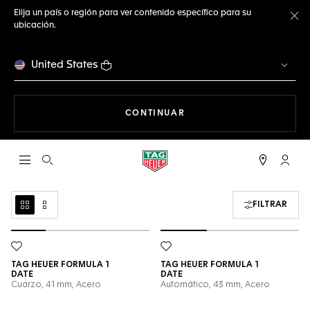
Elija un país o región para ver contenido específico para su
ubicación.
Ce
United States
NAVEGANDO EN LA WEB
CONTINUAR
Abrir el menú de búsqueda
Cuent