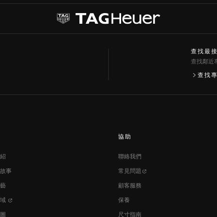
查找最
查找鄰近
at
ine
查找
協助
紹
聯絡我們
故事
常見問題
藝
顧客服務
區域
保養
圖
尺寸指南