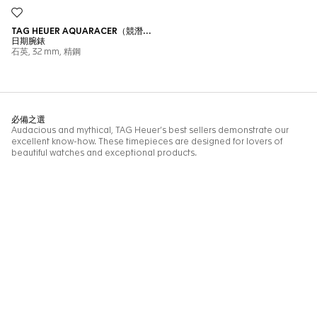
真品
認證腕錶