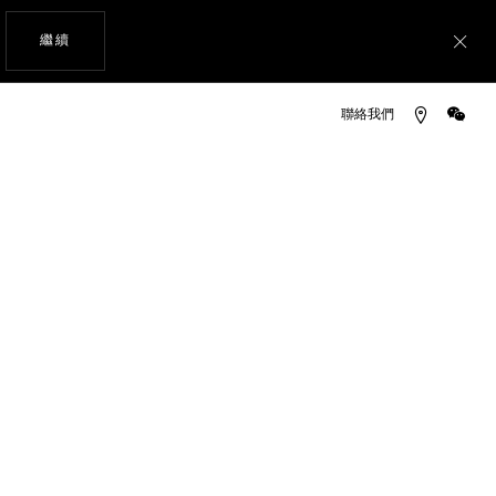
瀏覽網站
繼續
關
MULA 1（F1）腕錶 計時腕錶
微信
於專賣店中購物