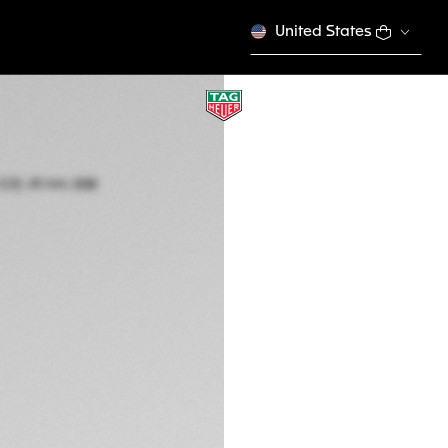
United States
TAG HEUER FOR
石英, 43 mm, 精鋼
CAZ101K.BA0842
描述