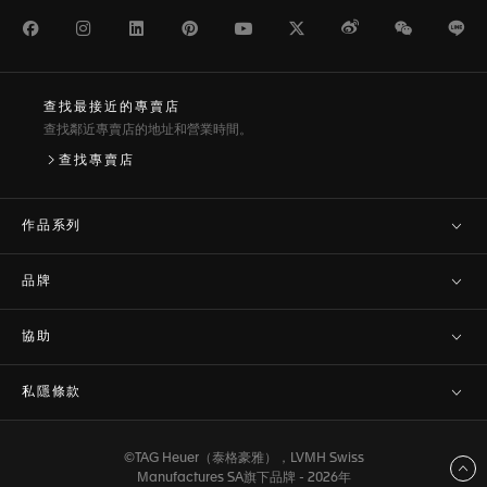
Facebook
Instagram
LinkedIn
Pinterest
Youtube
Twitter
Weibo
WeChat
Li
查找最接近的專賣店
查找鄰近專賣店的地址和營業時間。
查找專賣店
作品系列
品牌
協助
私隱條款
©TAG Heuer（泰格豪雅），LVMH Swiss
返回頂部
Manufactures SA旗下品牌 - 2026年