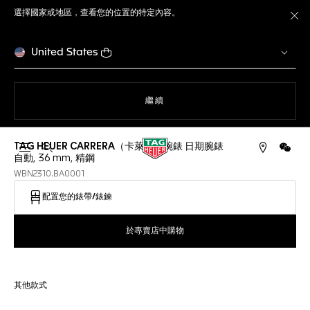
選擇國家或地區，查看您的位置的特定內容。
關
United States
瀏覽網站
繼續
TAG HEUER CARRERA（卡萊拉）腕錶 日期腕錶
開啟搜尋
微信
自動, 36 mm, 精鋼
WBN2310.BA0001
配置您的錶帶/錶鍊
於專賣店中購物
其他款式