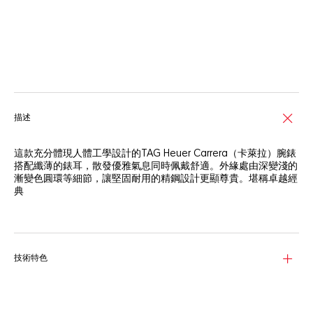
網上服務
描述
這款充分體現人體工學設計的TAG Heuer Carrera（卡萊拉）腕錶
搭配纖薄的錶耳，散發優雅氣息同時佩戴舒適。外緣處由深變淺的
漸變色圓環等細節，讓堅固耐用的精鋼設計更顯尊貴。堪稱卓越經
典
溫潤的銀色放射狀太陽紋錶面，與精緻的鍍18K 5N玫瑰金指針和鑲
貼刻度形成鮮明對比。致敬雋永優雅風格。
36毫米精鋼錶殼相較以往更符合人體工學設計，搭載全新Calibre
技術特色
7自動機芯，提供42小時動力儲存。設計精緻，銳意成功。
圓潤優雅的飾面，標誌性的錐形H型精鋼錶鍊，戴於腕間既舒適又
時尚。彰顯現代都市風範的腕錶傑作。