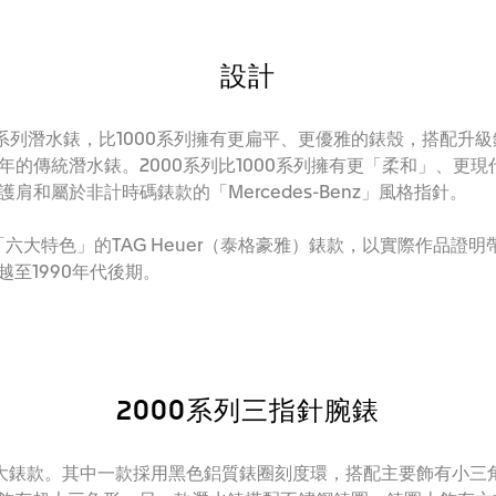
設計
計的2000系列潛水錶，比1000系列擁有更扁平、更優雅的錶殼，搭
的傳統潛水錶。2000系列比1000系列擁有更「柔和」、更現
和屬於非計時碼錶款的「Mercedes-Benz」風格指針。
「六大特色」的TAG Heuer（泰格豪雅）錶款，以實際作品證明
越至1990年代後期。
2000系列三指針腕錶
備有兩大錶款。其中一款採用黑色鋁質錶圈刻度環，搭配主要飾有小三