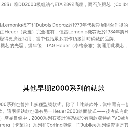
）將DD2000模組結合ETA 2892底座，而石英機芯（Calibre 
組，是由Lemania機芯和Dubois Depraz於1970年代後期展開
由Heuer（豪雅）完全擁有，但當Lemania機芯廠於1984年將
變得更廣泛採用，當中包括眾多製作頂級計時碼錶的品牌。
e S機芯的先驅，幾年後，TAG Heuer（泰格豪雅）將運用此
其他早期2000系列的錶款
er 2000系列也曾推出多種型號款式。除了上述錶款外，當中還有
一錶款。這兩個錶款也備有另一Heuer 2000錶面款式——後者
（豪雅）產品目錄中，2000系列石英計時碼錶設有兩款獨特的PVD
r Carrera（卡萊拉）系列和Cortina腕錶，而Jubilee系列錶