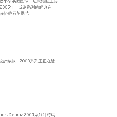
六枚小型易握圓球。這款錶面主要
2005年，成為系列的經典造
初僅搭載石英機芯。
設計錶款。2000系列正正在雙
 Depraz 2000系列計時碼