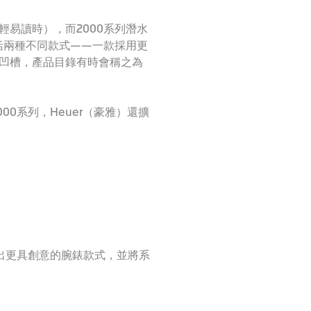
易讀時），而2000系列潛水
括兩種不同款式——一款採用更
凹槽，產品目錄有時會稱之為
00系列，Heuer（豪雅）還擴
推出更具創意的腕錶款式，並將系