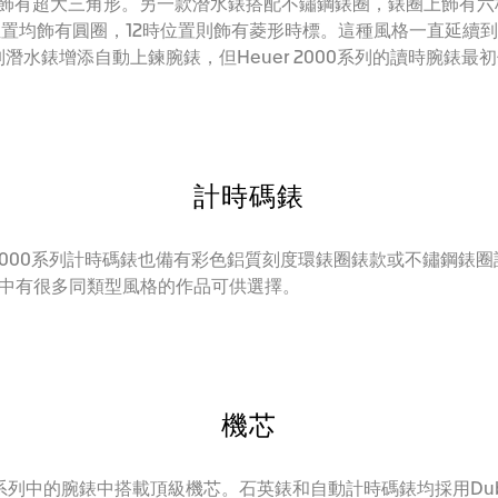
則飾有超大三角形。另一款潛水錶搭配不鏽鋼錶圈，錶圈上飾有
置均飾有圓圈，12時位置則飾有菱形時標。這種風格一直延續到
列潛水錶增添自動上鍊腕錶，但Heuer 2000系列的讀時腕錶最
計時碼錶
2000系列計時碼錶也備有彩色鋁質刻度環錶圈錶款或不鏽鋼錶圈
中有很多同類型風格的作品可供選擇。
機芯
000系列中的腕錶中搭載頂級機芯。石英錶和自動計時碼錶均採用Dubois