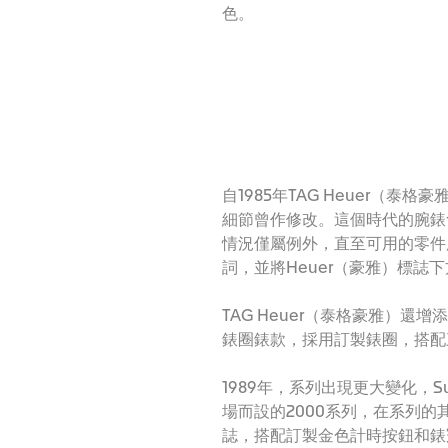
色。
自1985年TAG Heuer（泰
細節曾作修改。這個時代的腕錶會
情況僅屬例外，直至可用的零件用
詞，並將Heuer（豪雅）標誌下
TAG Heuer（泰格豪雅）還增
錶圈錶款，採用訂製錶圈，搭配
1989年，系列出現更大變化，Su
場而設的2000系列，在系列的
誌，搭配訂製金色計時按鈕和錶