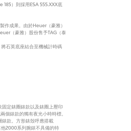
185）則採用ESA 555.XXX底
合作後的製作成果。由於Heuer（豪雅）
Heuer（豪雅）股份售予TAG（泰
機芯，將石英底座結合至機械計時碼
一款固定錶圈錶款以及錶圈上壓印
飾有此兩個錶款的獨有夜光小時時標。
塗層錶款。方形錶殼呼應搭載
帶更是其他2000系列腕錶不具備的特