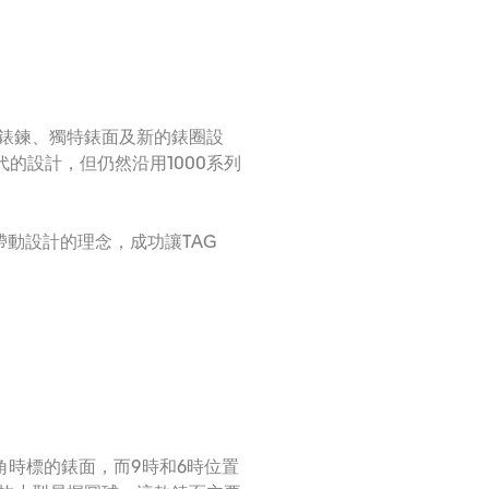
配升級錶鍊、獨特錶面及新的錶圈設
代的設計，但仍然沿用1000系列
帶動設計的理念，成功讓TAG
角時標的錶面，而9時和6時位置