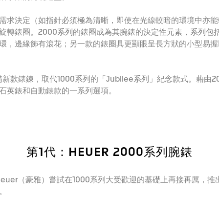
需求決定（如指針必須極為清晰，即使在光線較暗的環境中亦能輕
旋轉錶圈。2000系列的錶圈成為其腕錶的決定性元素，系列包
環，邊緣飾有滾花；另一款的錶圈具更顯眼呈長方狀的小型易握
新款錶鍊，取代1000系列的「Jubilee系列」紀念款式。藉由20
石英錶和自動錶款的一系列選項。
第1代：HEUER 2000系列腕錶
Heuer（豪雅）嘗試在1000系列大受歡迎的基礎上再接再厲，
。