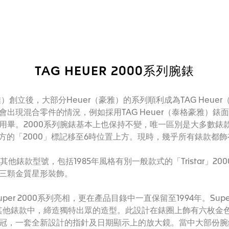
TAG HEUER 2000系列腕錶
格豪雅）創立後，大部分Heuer（豪雅）的系列順利成為TAG Heu
出現混合零件的情況，例如採用TAG Heuer（泰格豪雅）錶面
畢。2000系列腕錶基本上也保持不變，唯一區別是大多數錶款從
方的「2000」標記移至6時位置上方。現時，幾乎所有錶款都飾有「Pr
添其他錶款型號，包括1985年風格有別一般款式的「Tristar」2
三顆金質星形裝飾。
per 2000系列亮相，更在產品目錄中一直保留至1994年。Sup
其他錶款中，締造獨特出眾的造型。此設計在錶圈上飾有六枚金色TA
冠，一套全新設計的指針及日期顯示上的放大鏡。當中大部份腕