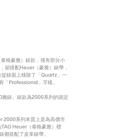
er（泰格豪雅）錶款，僅有部分小
，卻搭配Heuer（豪雅）錶帶，
錶面上移除了「Quartz」一
ofessional」字樣。
000腕錶。錶款為2000系列的固定
er 2000系列本質上是為高價市
G Heuer（泰格豪雅）標
錶都搭配了皮革錶帶。