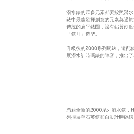
潛水錶的眾多元素都要按照潛水
錶中最能發揮創意的元素莫過於
傳統的扁平錶圈，設有鋁質刻度
「錶耳」造型。
升級後的2000系列腕錶，還配備
展潛水計時碼錶的陣容，推出了
憑藉全新的2000系列潛水錶，
列擴展至石英錶和自動計時碼錶