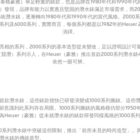
uer（泰格豪雅）舉足輕重的錶款，也是品牌在1980年代和1990
（豪雅）發現，品牌有能力以實惠且堅固的潛水錶滿足市場需求，而2
統潛水錶，逐漸轉向1980年代和1990年代的當代風格。2000系列
0系列及6000系列，實際而言，每個系列都是以1982年的Heuer
演繹。
的系列，2000系列的基本造型從未變改，足以證明設計可靠，歷久
er（競潛）系列示人，在Heuer（豪雅）推出首款2000系列潛水
依然一眼可辨。
出其首款潛水錶，這些錶款很快已研發演變成1000系列腕錶。這些潛水
）卻意識到此系列存在局限。1000系列腕錶的風格模仿部分1950
Heuer（豪雅）從未就潛水錶的錶款研發同樣風格的1000系
2000系列潛水錶中突破這些限制，推出「前所未見的時尚造型」。與
潛水錶的傳統造型。