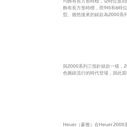
均飾有長方形時標，12時位置
飾有長方形時標，而9時和6時位
型。雖然後來的錶款為2000系
與2000系列三指針錶款一樣，
色腕錶流行的時代登場，因此當
Heuer（豪雅）在Heuer 2