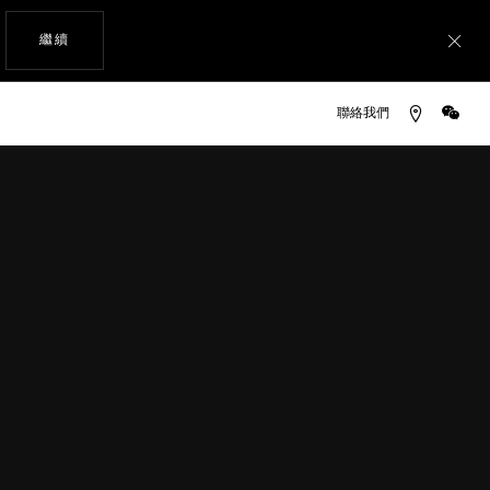
瀏覽網站
繼續
關
微信