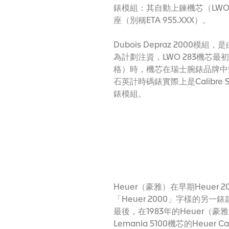
錶模組：其自動上鍊機芯（LWO 283
座（別稱ETA 955.XXX）。
Dubois Depraz 2000模
為計劃注資，LWO 283機芯最初
格）時，機芯在瑞士腕錶品牌中
石英計時碼錶實際上是Calibr
錶模組。
Heuer（豪雅）在早期Heu
「Heuer 2000」字樣的另
最後，在1983年的Heuer
Lemania 5100機芯的Heue