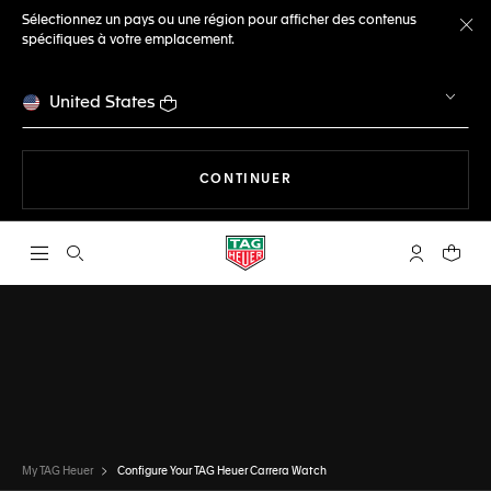
Sélectionnez un pays ou une région pour afficher des contenus
spécifiques à votre emplacement.
Fe
United States
LA NAVIGATION SUR LE S
CONTINUER
Ouvrir la barre de recherche
Compte My
Votre 
CONFIGURATEUR
TAG HEUER CARRERA
TERMINÉ
CHOISIR CETTE MONTRE
My TAG Heuer
Configure Your TAG Heuer Carrera Watch