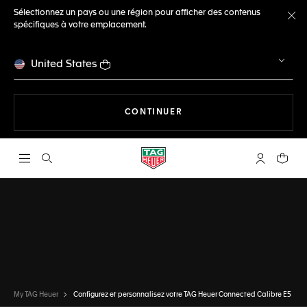
Sélectionnez un pays ou une région pour afficher des contenus
spécifiques à votre emplacement.
Fe
United States
LA NAVIGATION SUR LE S
CONTINUER
Ouvrir la barre de recherche
Compte My
Votre 
CONFIGURATEUR
TAG HEUER CONNECTED
TERMINÉ
CHOISIR CETTE MONTRE
My TAG Heuer
Configurez et personnalisez votre TAG Heuer Connected Calibre E5