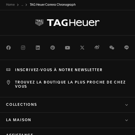
Home
...
TAG Heuer Carrera Chronograph
Facebook
Instagram
LinkedIn
Pinterest
Youtube
Twitter
Weibo
WeChat
Li
INSCRIVEZ-VOUS À NOTRE NEWSLETTER
TROUVEZ LA BOUTIQUE LA PLUS PROCHE DE CHEZ
VOUS
COLLECTIONS
LA MAISON