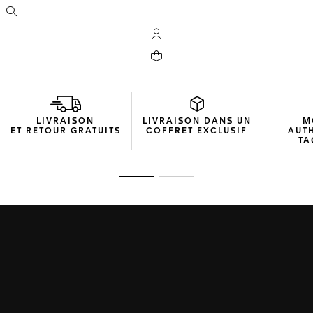
Ouvrir la barre de recherche
Compte My TAG Heuer
Votre panier contient 0 produit(s)
LIVRAISON
LIVRAISON DANS UN
M
ET RETOUR GRATUITS
COFFRET EXCLUSIF
AUT
TA
Ouvrir la diapositive 1
Ouvrir la diapositive 2