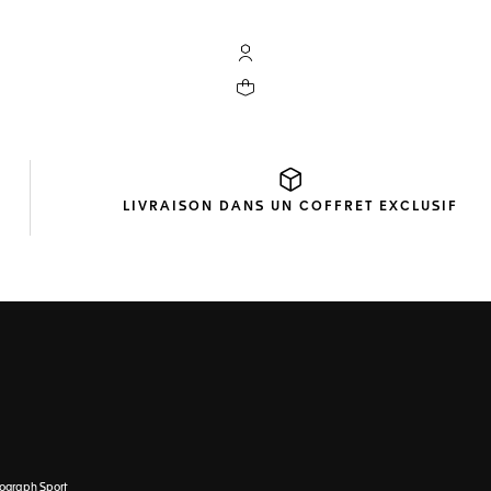
Compte My TAG Heuer
Votre panier contient 0 produit(s)
LIVRAISON DANS UN
COFFRET EXCLUSIF
nograph Sport