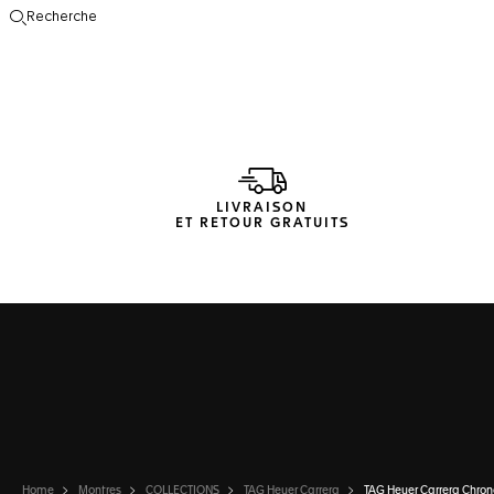
Recherche
Ouvrir la barre de recherche
LIVRAISON
ET RETOUR GRATUITS
Home
Montres
COLLECTIONS
TAG Heuer Carrera
TAG Heuer Carrera Chro