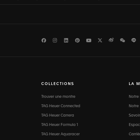
Facebook
Instagram
LinkedIn
Pinterest
Youtube
Twitter
Weibo
WeCh
L
COLLECTIONS
LA 
Trouver une montre
Notre 
TAG Heuer Connected
Notre 
TAG Heuer Carrera
Savoir
TAG Heuer Formula 1
Espac
TAG Heuer Aquaracer
Carriè