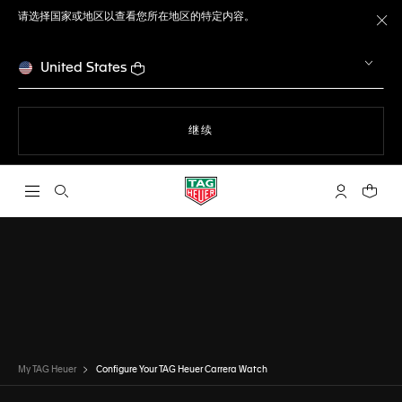
请选择国家或地区以查看您所在地区的特定内容。
关
United States
使用网站导航
继续
打开搜索
My TAG He
您的购
搭配工具
泰格豪雅卡莱拉系列
我已完成
选择腕表
My TAG Heuer
Configure Your TAG Heuer Carrera Watch